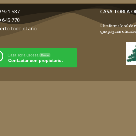
9 921 587
CASA TORLA O
0 645 770
Plataforma local de r
erto todo el año.
que páginas oficiales
Casa Torla Ordesa
Online
Contactar con propietario.