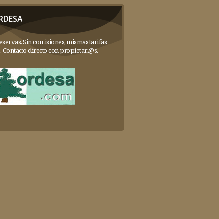
RDESA
eservas. Sin comisiones, mismas tarifas
. Contacto directo con propietari@s.