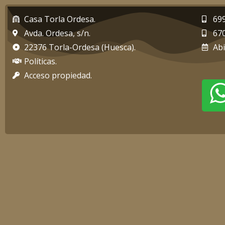
Casa Torla Ordesa.
69
Avda. Ordesa, s/n.
67
22376 Torla-Ordesa (Huesca).
Abi
Políticas.
Acceso propiedad.